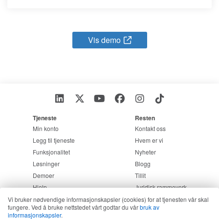
Vis demo
Tjeneste
Resten
Min konto
Kontakt oss
Legg til tjeneste
Hvem er vi
Funksjonalitet
Nyheter
Løsninger
Blogg
Demoer
Tillit
Hjelp
Juridisk rammeverk
Vi bruker nødvendige informasjonskapsler (cookies) for at tjenesten vår skal
fungere. Ved å bruke nettstedet vårt godtar du vår
bruk av
informasjonskapsler
.