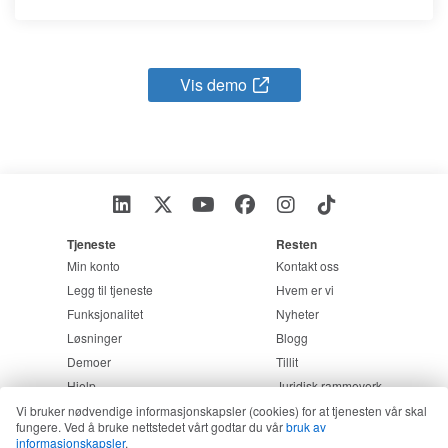
Vis demo
Tjeneste
Resten
Min konto
Kontakt oss
Legg til tjeneste
Hvem er vi
Funksjonalitet
Nyheter
Løsninger
Blogg
Demoer
Tillit
Hjelp
Juridisk rammeverk
Vi bruker nødvendige informasjonskapsler (cookies) for at tjenesten vår skal
fungere. Ved å bruke nettstedet vårt godtar du vår
bruk av
informasjonskapsler
.