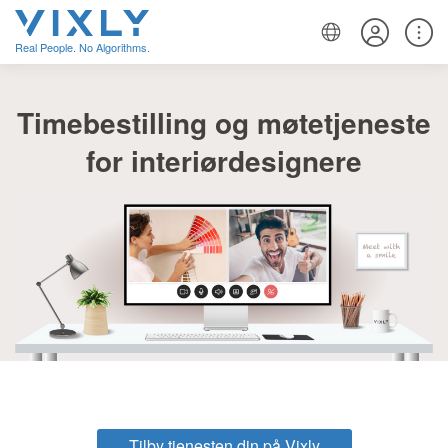
Real People. No Algorithms.
Timebestilling og møtetjeneste
for interiørdesignere
Tilby tjenesten din på Vixly