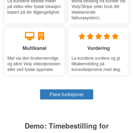
La kundene bestille møter
Motta betaling fra kunder via
på video eller fysisk lokasjon
Vixly/Stripe (eller bruk ditt
basert på din tilgjengelighet.
eksisterende
fakturasystem).
Multikanal
Vurdering
Møt via den brukervennlige
La kundene vurdere og gi
og sikre Vixly videotjenesten
tilbakemelding på
eller ved fysisk oppmøte.
konsultasjonene med deg.
Flere funksjoner
Demo: Timebestilling for