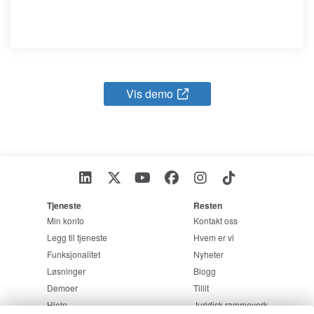
Vis demo
Tjeneste
Resten
Min konto
Kontakt oss
Legg til tjeneste
Hvem er vi
Funksjonalitet
Nyheter
Løsninger
Blogg
Demoer
Tillit
Hjelp
Juridisk rammeverk